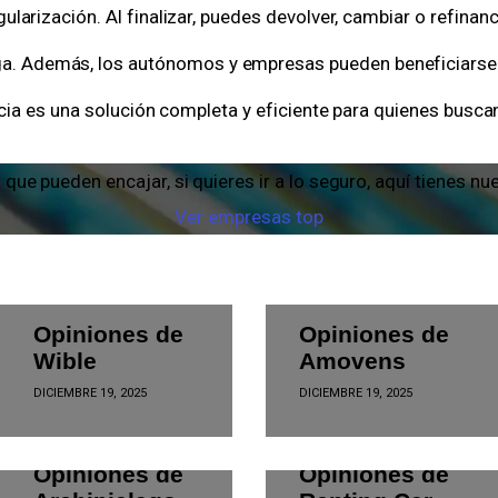
larización. Al finalizar, puedes devolver, cambiar o refinan
rega. Además, los autónomos y empresas pueden beneficiarse 
ncia es una solución completa y eficiente para quienes busca
e pueden encajar, si quieres ir a lo seguro, aquí tienes nu
Ver empresas top
EMPRESAS
EMPRESAS
Opiniones de
Opiniones de
Wible
Amovens
DICIEMBRE 19, 2025
DICIEMBRE 19, 2025
EMPRESAS
EMPRESAS
Opiniones de
Opiniones de