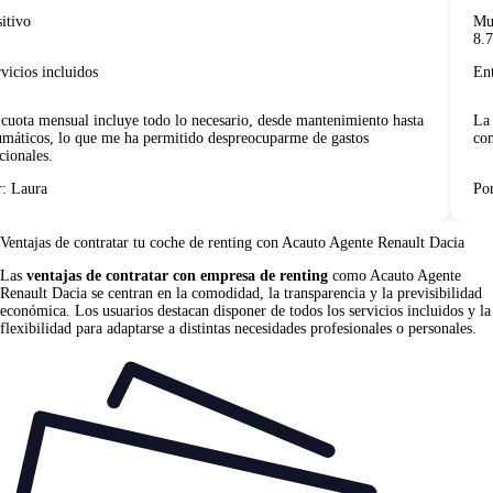
tivo
Muy 
8.7
icios incluidos
Entr
uota mensual incluye todo lo necesario, desde mantenimiento hasta
La e
áticos, lo que me ha permitido despreocuparme de gastos
cond
ionales.
 Laura
Por:
Ventajas de contratar tu coche de renting
con Acauto Agente Renault Dacia
Las
ventajas de contratar con empresa de renting
como Acauto Agente
Renault Dacia se centran en la comodidad, la transparencia y la previsibilidad
económica. Los usuarios destacan disponer de todos los servicios incluidos y la
flexibilidad para adaptarse a distintas necesidades profesionales o personales.