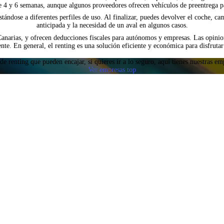
e 4 y 6 semanas, aunque algunos proveedores ofrecen vehículos de preentrega p
ándose a diferentes perfiles de uso. Al finalizar, puedes devolver el coche, ca
anticipada y la necesidad de un aval en algunos casos.
narias, y ofrecen deducciones fiscales para autónomos y empresas. Las opinione
iente. En general, el renting es una solución eficiente y económica para disfrut
renting que pueden encajar, si quieres ir a lo seguro, aquí tienes nuestras emp
Ver empresas top