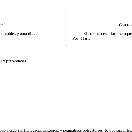
lente
Contrato c
rapidez y amabilidad.
El contrato era claro, aunque a
Por: María
s y preferencias.
o riesgo sin franquicia, asistencia y neumáticos obligatorios, lo que simplifica