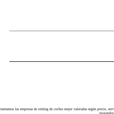
¿Quiénes somos?
Empresas
España
Contacto
sentamos las empresas de renting de coches mejor valoradas según precio, servi
proveedor 