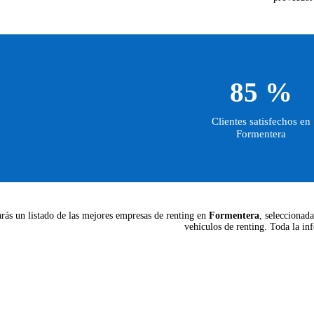
85 %
Clientes satisfechos en
Formentera
arás un listado de las mejores empresas de renting en
Formentera
, seleccionada
vehículos de renting. Toda la in