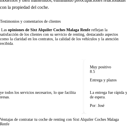
modernos y bien mantenidos, eliminando preocupaciones relacionadas
con la propiedad del coche.
Testimonios y comentarios de clientes
 Las 
opiniones de Sixt Alquiler Coches Malaga Renfe
 reflejan la 
satisfacción de los clientes con su servicio de renting, destacando aspectos 
como la claridad en los contratos, la calidad de los vehículos y la atención 
recibida.     

Muy positivo
8.5
Entrega y plazos
todos los servicios necesarios, lo que facilita
La entrega fue rápida y 
resas.
de espera.
Por: José
Ventajas de contratar tu coche de renting
con Sixt Alquiler Coches Malaga
Renfe