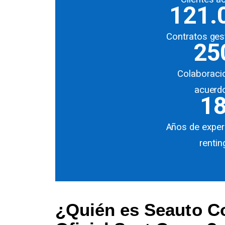
121.
Contratos ges
25
Colaboraci
acuerd
1
Años de exper
rentin
¿Quién es Seauto C