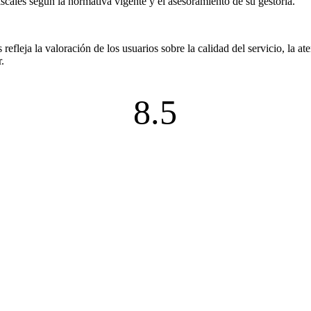
cales según la normativa vigente y el asesoramiento de su gestoría.
efleja la valoración de los usuarios sobre la calidad del servicio, la ate
.
8.5