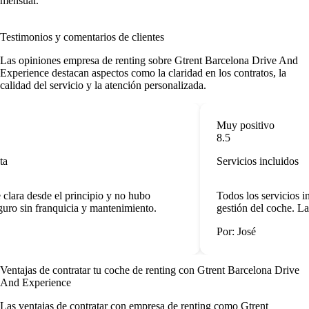
mensual.
Testimonios y comentarios de clientes
Las
opiniones empresa de renting
sobre Gtrent Barcelona Drive And
Experience destacan aspectos como la claridad en los contratos, la
calidad del servicio y la atención personalizada.
Muy positivo
8.5
a
Servicios incluidos
lara desde el principio y no hubo
Todos los servicios in
uro sin franquicia y mantenimiento.
gestión del coche. La a
Por: José
Ventajas de contratar tu coche de renting
con Gtrent Barcelona Drive
And Experience
Las
ventajas de contratar con empresa de renting
como Gtrent