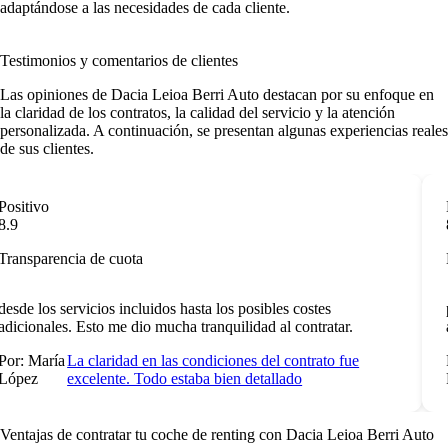
adaptándose a las necesidades de cada cliente.
Testimonios y comentarios de clientes
Las
opiniones de Dacia Leioa Berri Auto
destacan por su enfoque en
la claridad de los contratos, la calidad del servicio y la atención
personalizada. A continuación, se presentan algunas experiencias reales
de sus clientes.
ositivo
N
.9
8
ransparencia de cuota
E
esde los servicios incluidos hasta los posibles costes
p
dicionales. Esto me dio mucha tranquilidad al contratar.
a
or: María
La claridad en las condiciones del contrato fue
P
ópez
excelente. Todo estaba bien detallado
F
Ventajas de contratar tu coche de renting
con Dacia Leioa Berri Auto