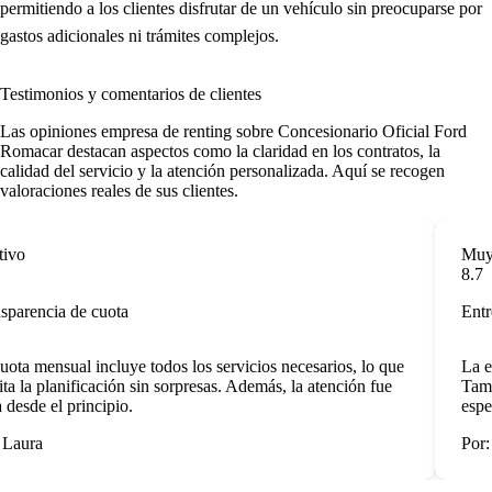
permitiendo a los clientes disfrutar de un vehículo sin preocuparse por
gastos adicionales ni trámites complejos.
Testimonios y comentarios de clientes
Las
opiniones empresa de renting
sobre Concesionario Oficial Ford
Romacar destacan aspectos como la claridad en los contratos, la
calidad del servicio y la atención personalizada. Aquí se recogen
valoraciones reales de sus clientes.
ivo
Muy p
8.7
parencia de cuota
Entre
ota mensual incluye todos los servicios necesarios, lo que
La en
ita la planificación sin sorpresas. Además, la atención fue
Tambi
 desde el principio.
esper
Laura
Por: 