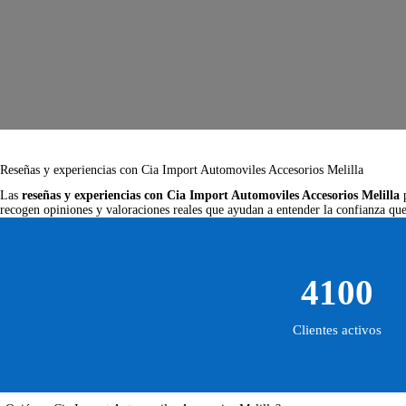
Reseñas y experiencias con Cia Import Automoviles Accesorios Melilla
Las
reseñas y experiencias con Cia Import Automoviles Accesorios Melilla
p
recogen opiniones y valoraciones reales que ayudan a entender la confianza que 
4100
Clientes activos