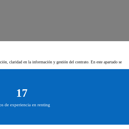
ción, claridad en la información y gestión del contrato. En este apartado se
17
s de experiencia en renting