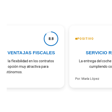
8.8
POSITIVO
 Y VENTAJAS FISCALES
SERVICIO RÁ
 y la flexibilidad en los contratos
La entrega del coche fu
a opción muy atractiva para
cumpliendo con l
autónomos.
Por: María López