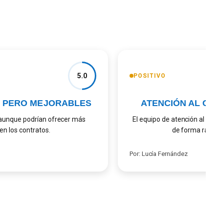
5.0
POSITIVO
PERO MEJORABLES
ATENCIÓN AL CLIE
unque podrían ofrecer más
El equipo de atención al client
 los contratos.
de forma rápida y
Por: Lucía Fernández