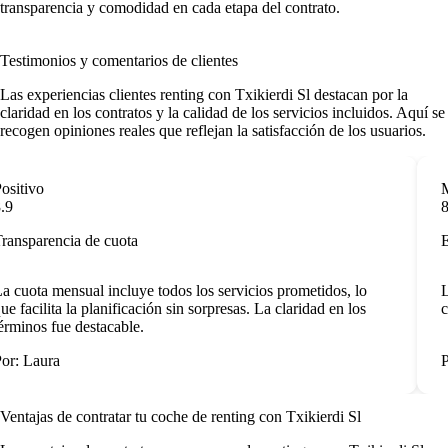
transparencia y comodidad en cada etapa del contrato.
Testimonios y comentarios de clientes
Las
experiencias clientes renting
con Txikierdi Sl destacan por la
claridad en los contratos y la calidad de los servicios incluidos. Aquí se
recogen opiniones reales que reflejan la satisfacción de los usuarios.
sitivo
Mu
9
8.
ansparencia de cuota
En
 cuota mensual incluye todos los servicios prometidos, lo
La
e facilita la planificación sin sorpresas. La claridad en los
co
rminos fue destacable.
r: Laura
Po
Ventajas de contratar tu coche de renting
con Txikierdi Sl