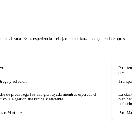
Positivo
8.9
ga y solución
Transparen
 de preentrega fue una gran ayuda mientras esperaba el
La claridad
vo. La gestión fue rápida y eficiente.
bien detall
incluidos. 
n Martínez
Por: Marí