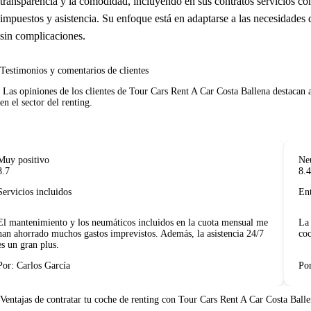
transparencia y la comodidad, incluyendo en sus contratos servicios co
impuestos y asistencia. Su enfoque está en adaptarse a las necesidades 
sin complicaciones.
Testimonios y comentarios de clientes
 Las opiniones de los clientes de Tour Cars Rent A Car Costa Ballena destacan aspectos como la claridad en los contratos, la calidad del servicio y la atención personalizada. Estas experiencias reflejan la confianza que genera la empresa 
en el sector del renting.     

 positivo
Neutr
8.4
vicios incluidos
Entre
mantenimiento y los neumáticos incluidos en la cuota mensual me
La en
 ahorrado muchos gastos imprevistos. Además, la asistencia 24/7
coche
un gran plus.
: Carlos García
Por: 
Ventajas de contratar tu coche de renting
con Tour Cars Rent A Car Costa Ball