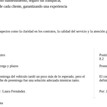
mo mantenimiento, seguro sin franquicia,
de cada cliente, garantizando una experiencia
o
Positivo
8.2
ga y plazos
Preentre
trega del vehículo tardó un poco más de lo esperado, pero el
El coche
 de preentrega fue una solución adecuada mientras tanto.
definiti
Laura Fernández
Por: Jua
ena