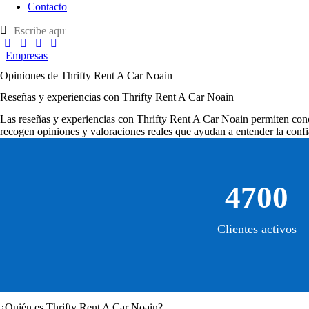
Contacto
Empresas
Opiniones de Thrifty Rent A Car Noain
Reseñas y experiencias con Thrifty Rent A Car Noain
Las
reseñas y experiencias con Thrifty Rent A Car Noain
permiten conoc
recogen opiniones y valoraciones reales que ayudan a entender la confi
4700
Clientes activos
¿Quién es Thrifty Rent A Car Noain?