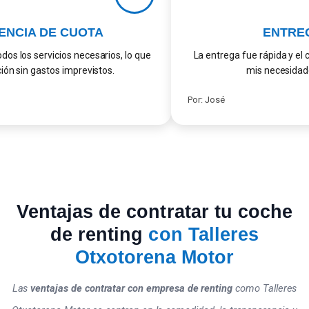
NCIA DE CUOTA
ENTREG
s los servicios necesarios, lo que
La entrega fue rápida y el c
ción sin gastos imprevistos.
mis necesidade
Por: José
Ventajas de contratar tu coche
de renting
con Talleres
Otxotorena Motor
Las
ventajas de contratar con empresa de renting
como Talleres