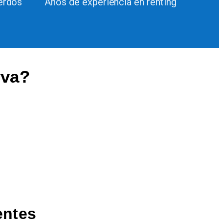
erdos
Años de experiencia en renting
yva?
entes