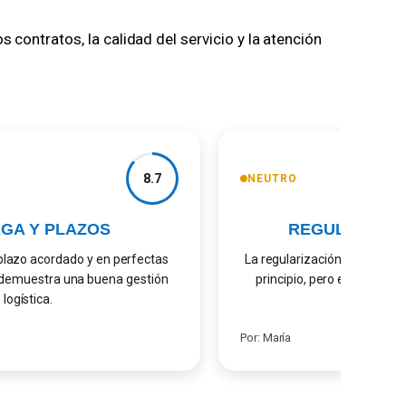
contratos, la calidad del servicio y la atención
8.7
NEUTRO
A Y PLAZOS
REGULARIZACI
lazo acordado y en perfectas
La regularización de kilometraj
emuestra una buena gestión
principio, pero el equipo acl
gística.
Por: María