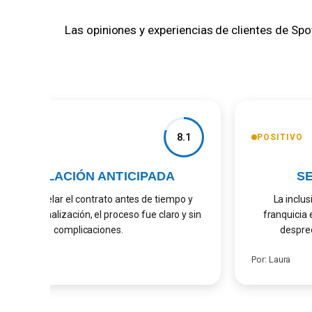
Las opiniones y experiencias de clientes de Spo
8.1
IVO
POSITIVO
ANCELACIÓN ANTICIPADA
SER
ue cancelar el contrato antes de tiempo y
La inclusió
ubo penalización, el proceso fue claro y sin
franquicia en
complicaciones.
despreocu
os
Por: Laura