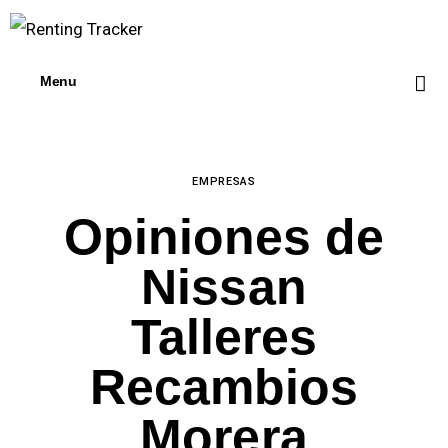
¿Quiénes somos?
Empresas
Menu
España
Contacto
EMPRESAS
Opiniones de
Nissan
Talleres
Recambios
Morera