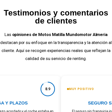
Testimonios y comentarios
de clientes
Las
opiniones de Motos Matilla Mundomotor Almeria
destacan por su enfoque en la transparencia y la atención al
cliente. Aquí se recogen experiencias reales que reflejan la
calidad de su servicio de renting.
8.9
MUY POSITIVO
 Y PLAZOS
SEGURO SI
azo acordado y el coche estaba en
El seguro sin franquicia in