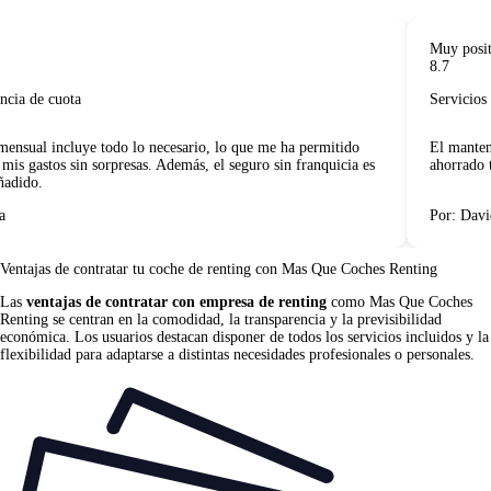
Muy positi
8.7
cia de cuota
Servicios i
ensual incluye todo lo necesario, lo que me ha permitido
El manteni
mis gastos sin sorpresas. Además, el seguro sin franquicia es
ahorrado t
adido.
Por: David
Ventajas de contratar tu coche de renting
con Mas Que Coches Renting
Las
ventajas de contratar con empresa de renting
como Mas Que Coches
Renting se centran en la comodidad, la transparencia y la previsibilidad
económica. Los usuarios destacan disponer de todos los servicios incluidos y la
flexibilidad para adaptarse a distintas necesidades profesionales o personales.