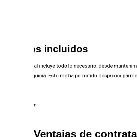
ositivo
.9
Servicios incluidos
a cuota mensual incluye todo lo necesario, desde mantenimi
eguro sin franquicia. Esto me ha permitido despreocuparme
icionales.
or: María López
Ventajas de contrata