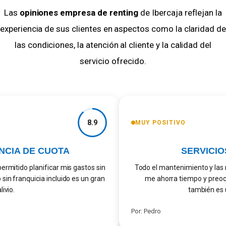
Las
opiniones empresa de renting
de Ibercaja reflejan la
experiencia de sus clientes en aspectos como la claridad de
las condiciones, la atención al cliente y la calidad del
servicio ofrecido.
8.9
MUY POSITIVO
CIA DE CUOTA
SERVICIOS
mitido planificar mis gastos sin
Todo el mantenimiento y las re
n franquicia incluido es un gran
me ahorra tiempo y preocup
ivio.
también es un
Por: Pedro