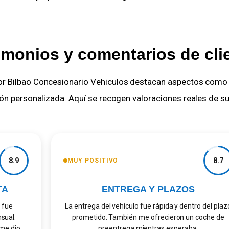
imonios y comentarios de cli
r Bilbao Concesionario Vehiculos destacan aspectos como la 
ión personalizada. Aquí se recogen valoraciones reales de su
8.9
8.7
MUY POSITIVO
A
ENTREGA Y PLAZOS
ue
La entrega del vehículo fue rápida y dentro del plazo
al.
prometido. También me ofrecieron un coche de
 dio
preentrega mientras esperaba.