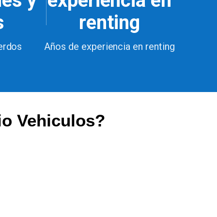
nes y
experiencia en
s
renting
erdos
Años de experiencia en renting
io Vehiculos?