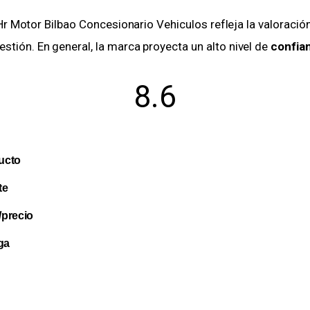
r Motor Bilbao Concesionario Vehiculos refleja la valoración 
gestión. En general, la marca proyecta un alto nivel de
confia
8.6
ucto
te
/precio
ga