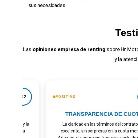
sus necesidades.
Test
Las
opiniones empresa de renting
sobre Hr Moto
y la atenc
8.2
POSITIVO
BIOS
TRANSPARENCIA DE CUOT
e tiempo y la
La claridad en los términos del contrato f
nque estaba
excelente, sin sorpresas en la cuota mensu
ontrato.
Además, el seguro sin franquicia incluido me