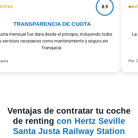
8.9
ITIVO
MUY
TRANSPARENCIA DE CUOTA
ota mensual fue clara desde el principio, incluyendo todos
La e
 servicios necesarios como mantenimiento y seguro sin
franquicia.
ura
Por: Ca
Ventajas de contratar tu coche
de renting
con Hertz Seville
Santa Justa Railway Station