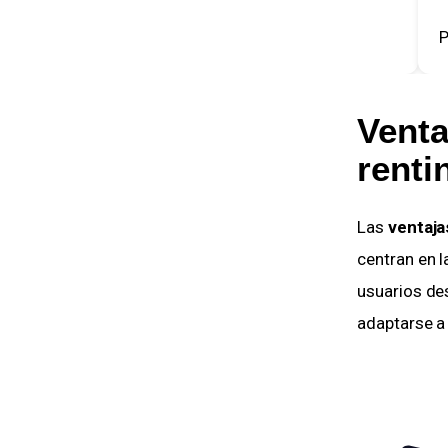
Por: Carlos
Po
Venta
rent
Las
ventaja
centran en l
usuarios des
adaptarse a