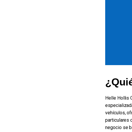
¿Quié
Helle Hollis
especializad
vehículos, o
particulares
negocio se b