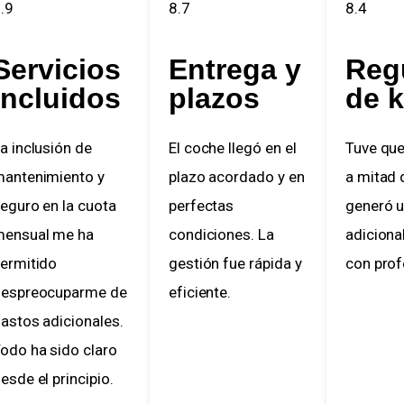
9
8.7
8.4
ervicios
Entrega y
Regu
ncluidos
plazos
de k
 inclusión de
El coche llegó en el
Tuve que a
ntenimiento y
plazo acordado y en
a mitad de
guro en la cuota
perfectas
generó un
nsual me ha
condiciones. La
adicional
rmitido
gestión fue rápida y
con profes
spreocuparme de
eficiente.
stos adicionales.
do ha sido claro
sde el principio.