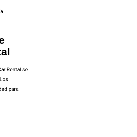
Por: Carlos
P
e
tal
ar Rental se
 Los
idad para