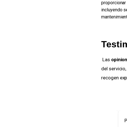
proporcionar
incluyendo s
mantenimient
Testi
 Las 
opinion
del servicio
recogen exper
Negativo
Po