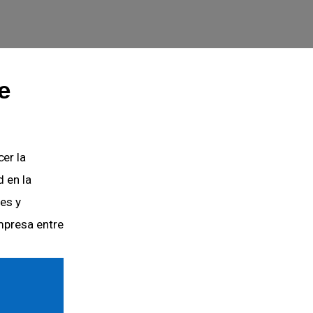
e
er la
d en la
es y
mpresa entre