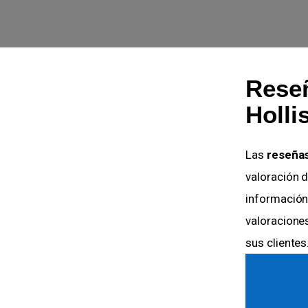
Reseñ
Holli
Las
reseñas
valoración d
información
valoracione
sus clientes