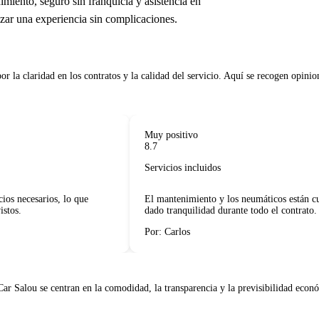
miento, seguro sin franquicia y asistencia en
tizar una experiencia sin complicaciones.
 la claridad en los contratos y la calidad del servicio. Aquí se recogen opiniones 
Muy positivo
8.7
Servicios incluidos
s necesarios, lo que
El mantenimiento y los neumáticos están cubi
os.
dado tranquilidad durante todo el contrato.
Por: Carlos
 Salou se centran en la comodidad, la transparencia y la previsibilidad económ