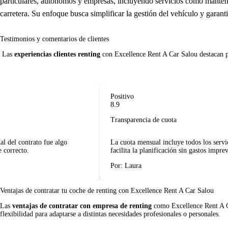
particulares, autónomos y empresas, incluyendo servicios como manteni
carretera. Su enfoque busca simplificar la gestión del vehículo y garan
Testimonios y comentarios de clientes
 Las 
experiencias clientes renting
 con Excellence Rent A Car Salou destacan por
Positivo
8.9
Transparencia de cuota
del contrato fue algo
La cuota mensual incluye todos los servicio
orrecto.
facilita la planificación sin gastos imprevist
Por: Laura
Ventajas de contratar tu coche de renting
con Excellence Rent A Car Salou
Las
ventajas de contratar con empresa de renting
como Excellence Rent A Car
flexibilidad para adaptarse a distintas necesidades profesionales o personales.