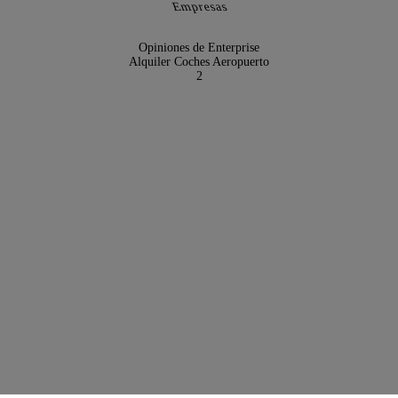
Empresas
Opiniones de Enterprise
Alquiler Coches Aeropuerto
2