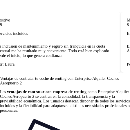
itivo
Mu
8.7
vicios incluidos
Ent
inclusión de mantenimiento y seguro sin franquicia en la cuota
El 
sual me ha resultado muy conveniente. Todo está bien explicado
Ade
de el inicio, lo que genera confianza.
r: Laura
Po
Ventajas de contratar tu coche de renting
con Enterprise Alquiler Coches
Aeropuerto 2
Las
ventajas de contratar con empresa de renting
como Enterprise Alquiler
Coches Aeropuerto 2 se centran en la comodidad, la transparencia y la
previsibilidad económica. Los usuarios destacan disponer de todos los servicios
incluidos y la flexibilidad para adaptarse a distintas necesidades profesionales o
personales.