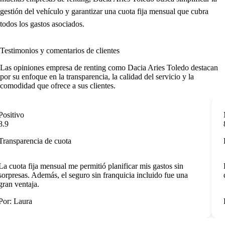
gestión del vehículo y garantizar una cuota fija mensual que cubra
todos los gastos asociados.
Testimonios y comentarios de clientes
Las
opiniones empresa de renting
como Dacia Aries Toledo destacan
por su enfoque en la transparencia, la calidad del servicio y la
comodidad que ofrece a sus clientes.
ositivo
M
.9
8
ransparencia de cuota
E
a cuota fija mensual me permitió planificar mis gastos sin
L
orpresas. Además, el seguro sin franquicia incluido fue una
d
ran ventaja.
or: Laura
P