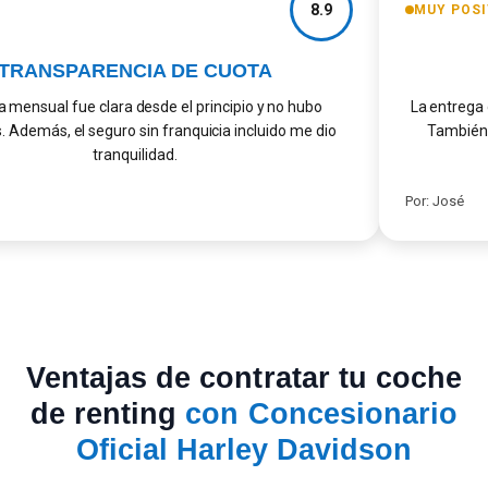
8.9
MUY POSIT
TRANSPARENCIA DE CUOTA
mensual fue clara desde el principio y no hubo
La entrega d
Además, el seguro sin franquicia incluido me dio
También m
tranquilidad.
Por: José
Ventajas de contratar tu coche
de renting
con Concesionario
Oficial Harley Davidson