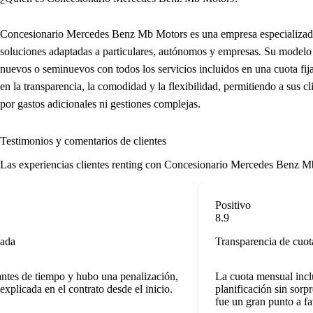
Concesionario Mercedes Benz Mb Motors es una empresa especializada 
soluciones adaptadas a particulares, autónomos y empresas. Su modelo
nuevos o seminuevos con todos los servicios incluidos en una cuota fi
en la transparencia, la comodidad y la flexibilidad, permitiendo a sus cl
por gastos adicionales ni gestiones complejas.
Testimonios y comentarios de clientes
Las
experiencias clientes renting
con Concesionario Mercedes Benz Mb Mot
Positivo
8.9
a
Transparencia de cuota
es de tiempo y hubo una penalización,
La cuota mensual incluye 
licada en el contrato desde el inicio.
planificación sin sorpres
fue un gran punto a favo