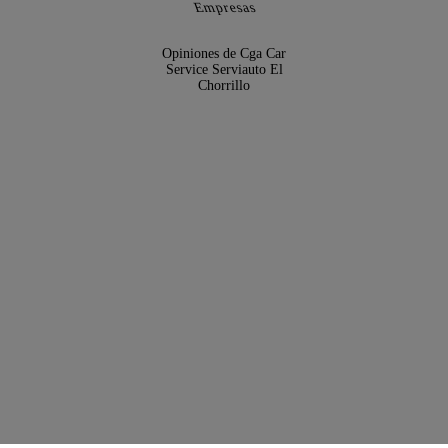
Empresas
Opiniones de Cga Car
Service Serviauto El
Chorrillo