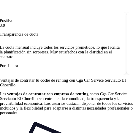
ositivo
M
.9
8
ransparencia de cuota
E
a cuota mensual incluye todos los servicios prometidos, lo que facilita
L
a planificación sin sorpresas. Muy satisfechos con la claridad en el
c
ontrato.
or: Laura
P
Ventajas de contratar tu coche de renting
con Cga Car Service Serviauto El
Chorrillo
Las
ventajas de contratar con empresa de renting
como Cga Car Service
Serviauto El Chorrillo se centran en la comodidad, la transparencia y la
previsibilidad económica. Los usuarios destacan disponer de todos los servicios
incluidos y la flexibilidad para adaptarse a distintas necesidades profesionales o
personales.