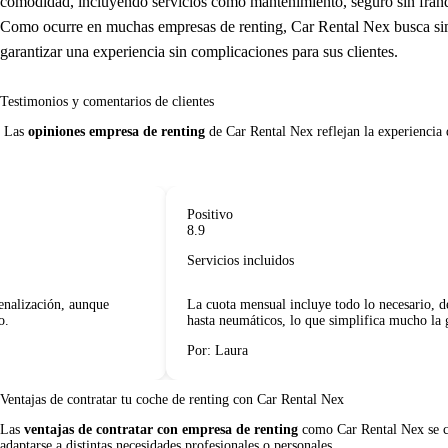
comodidad, incluyendo servicios como mantenimiento, seguro sin franqui
Como ocurre en muchas empresas de renting, Car Rental Nex busca simpl
garantizar una experiencia sin complicaciones para sus clientes.
Testimonios y comentarios de clientes
 Las 
opiniones empresa de renting
 de Car Rental Nex reflejan la experiencia de
Positivo
8.9
Servicios incluidos
lización, aunque
La cuota mensual incluye todo lo necesario, des
hasta neumáticos, lo que simplifica mucho la ges
Por: Laura
Ventajas de contratar tu coche de renting
con Car Rental Nex
Las
ventajas de contratar con empresa de renting
como Car Rental Nex se cen
adaptarse a distintas necesidades profesionales o personales.