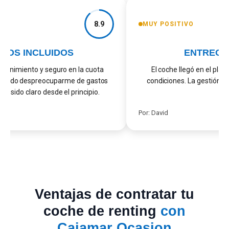
8.9
MUY POSITIVO
IOS INCLUIDOS
ENTREGA 
tenimiento y seguro en la cuota
El coche llegó en el plaz
itido despreocuparme de gastos
condiciones. La gestión fue
a sido claro desde el principio.
Por: David
Ventajas de contratar tu
coche de renting
con
Cajamar Ocasion