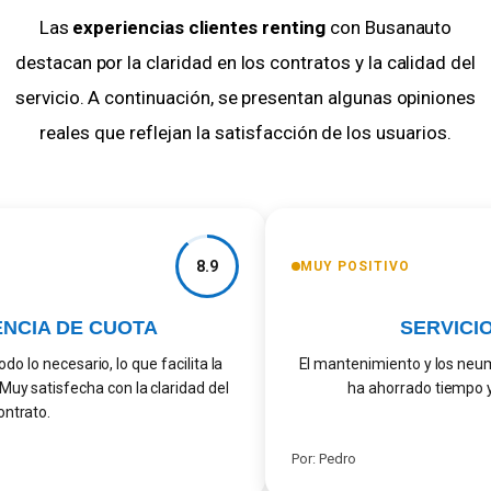
Las
experiencias clientes renting
con Busanauto
destacan por la claridad en los contratos y la calidad del
servicio. A continuación, se presentan algunas opiniones
reales que reflejan la satisfacción de los usuarios.
8.9
MUY POSITIVO
CIA DE CUOTA
SERVICIO
 lo necesario, lo que facilita la
El mantenimiento y los neumá
Muy satisfecha con la claridad del
ha ahorrado tiempo y d
ntrato.
Por: Pedro