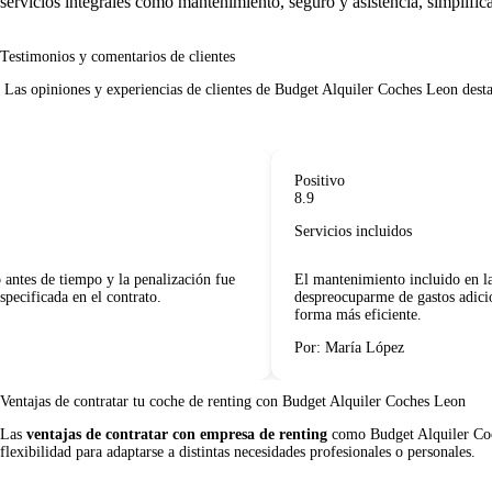
servicios integrales como mantenimiento, seguro y asistencia, simplific
Testimonios y comentarios de clientes
 Las opiniones y experiencias de clientes de Budget Alquiler Coches Leon destacan aspectos como la claridad en los contratos, la calidad del servicio y la atención personalizada.     

Positivo
8.9
Servicios incluidos
tes de tiempo y la penalización fue
El mantenimiento incluido en la 
cificada en el contrato.
despreocuparme de gastos adiciona
forma más eficiente.
Por: María López
Ventajas de contratar tu coche de renting
con Budget Alquiler Coches Leon
Las
ventajas de contratar con empresa de renting
como Budget Alquiler Coche
flexibilidad para adaptarse a distintas necesidades profesionales o personales.