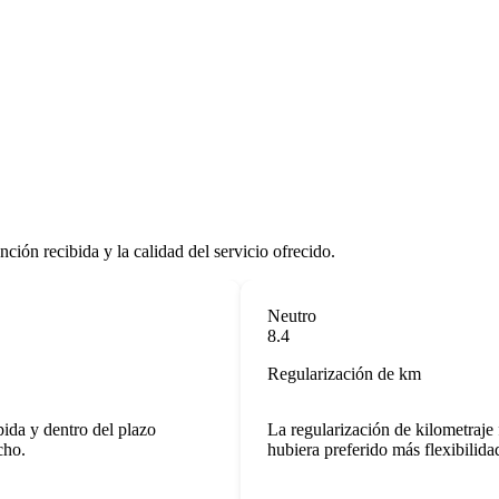
nción recibida y la calidad del servicio ofrecido.
Neutro
8.4
Regularización de km
a y dentro del plazo
La regularización de kilometraje fu
o.
hubiera preferido más flexibilidad e