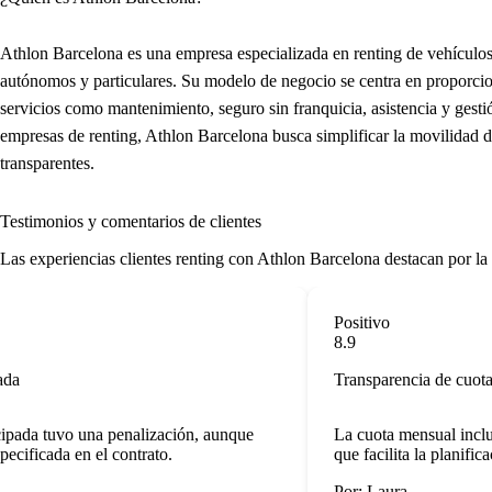
Athlon Barcelona es una empresa especializada en renting de vehículos
autónomos y particulares. Su modelo de negocio se centra en proporcio
servicios como mantenimiento, seguro sin franquicia, asistencia y ges
empresas de renting, Athlon Barcelona busca simplificar la movilidad de
transparentes.
Testimonios y comentarios de clientes
Las
experiencias clientes renting
con Athlon Barcelona destacan por la cl
Positivo
8.9
a
Transparencia de cuota
ada tuvo una penalización, aunque
La cuota mensual incluye 
ificada en el contrato.
que facilita la planificaci
Por: Laura