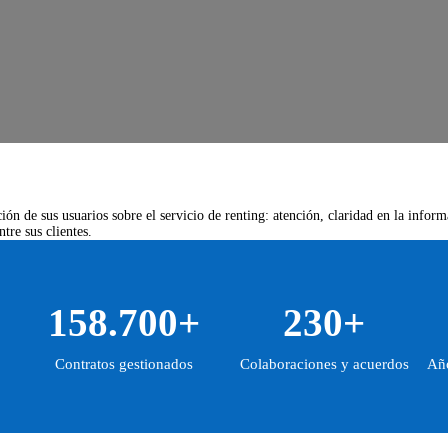
ón de sus usuarios sobre el servicio de renting: atención, claridad en la infor
tre sus clientes.
158.700+
230+
Contratos gestionados
Colaboraciones y acuerdos
Año