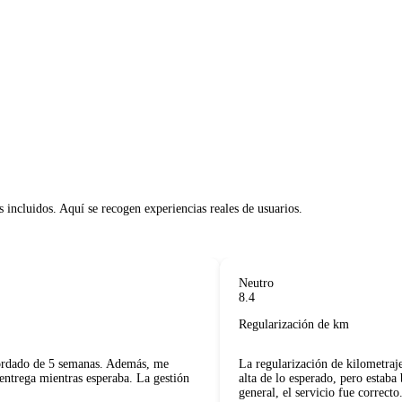
 incluidos. Aquí se recogen experiencias reales de usuarios.     

Neutro
8.4
Regularización de km
rdado de 5 semanas. Además, me
La regularización de kilometraje al
trega mientras esperaba. La gestión
alta de lo esperado, pero estaba bi
general, el servicio fue correcto.