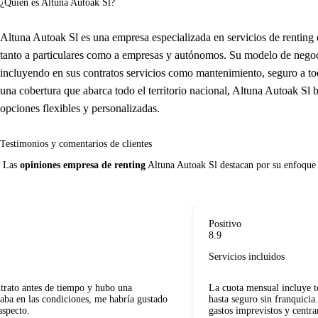
¿Quién es Altuna Autoak Sl?
Altuna Autoak Sl es una empresa especializada en servicios de renting 
tanto a particulares como a empresas y autónomos. Su modelo de negoci
incluyendo en sus contratos servicios como mantenimiento, seguro a tod
una cobertura que abarca todo el territorio nacional, Altuna Autoak Sl b
opciones flexibles y personalizadas.
Testimonios y comentarios de clientes
 Las 
opiniones empresa de renting
 Altuna Autoak Sl destacan por su enfoque en
Positivo
8.9
Servicios incluidos
ato antes de tiempo y hubo una
La cuota mensual incluye tod
a en las condiciones, me habría gustado
hasta seguro sin franquicia.
pecto.
gastos imprevistos y centrar