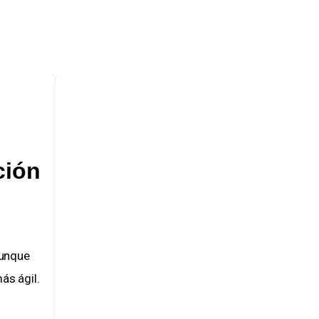
Negativo
Positivo
8.0
8.9
ión
Cancelación
Servicio
anticipada
incluido
Tuve que cancelar el
La cuota mensua
nque
contrato antes de tiempo
incluye todos los
 ágil.
y la penalización fue algo
servicios
elevada, aunque estaba
necesarios, com