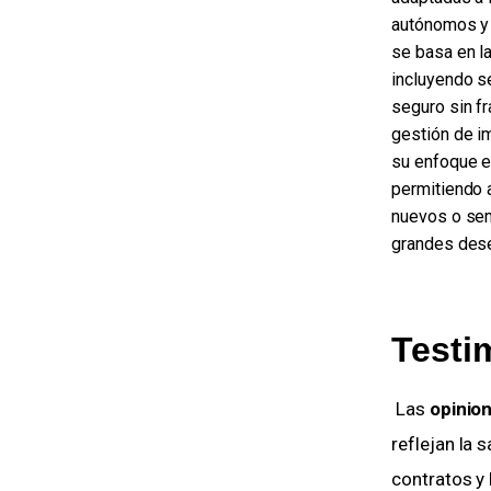
autónomos y 
se basa en l
incluyendo s
seguro sin fr
gestión de i
su enfoque e
permitiendo a
nuevos o sem
grandes dese
Testi
 Las 
opinio
reflejan la s
contratos y l