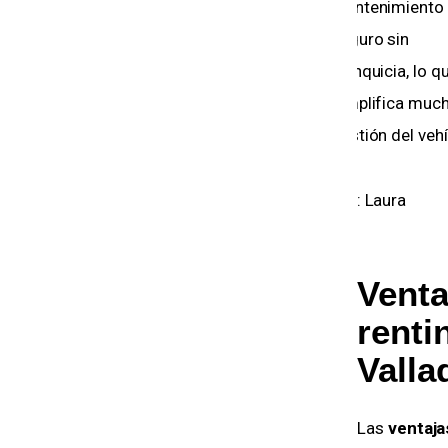
especificada en el
mantenimiento y
contrato.
seguro sin
franquicia, lo que
simplifica mucho 
gestión del vehícu
Por: José
Por: Laura
Venta
rent
Valla
Las
ventaja