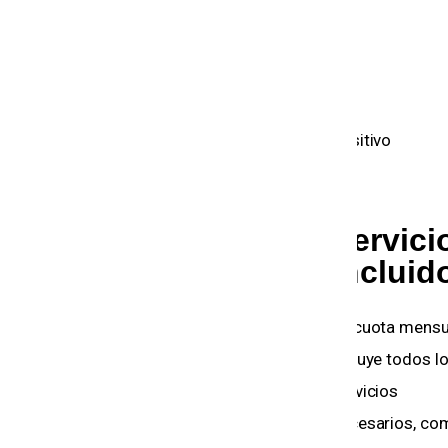
Negativo
Positivo
8.0
8.9
ión
Cancelación
Servicio
anticipada
incluido
Tuve que cancelar el
La cuota mensual
nque
contrato antes de tiempo
incluye todos los
 ágil.
y la penalización fue algo
servicios
elevada, aunque estaba
necesarios, como