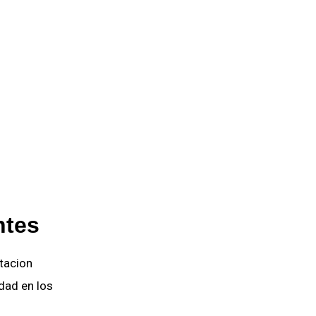
ntes
tacion 
idad en los 