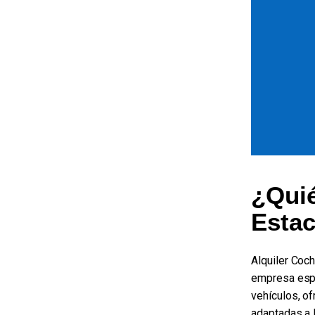
¿Quié
Esta
Alquiler Coc
empresa espe
vehículos, of
adaptadas a 