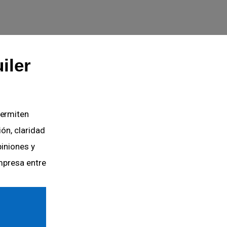
iler
ermiten
ión, claridad
piniones y
mpresa entre