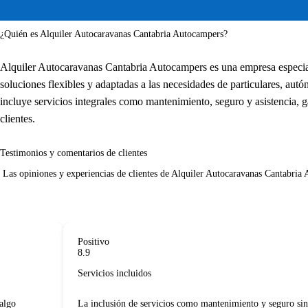
¿Quién es Alquiler Autocaravanas Cantabria Autocampers?
Alquiler Autocaravanas Cantabria Autocampers es una empresa especial
soluciones flexibles y adaptadas a las necesidades de particulares, a
incluye servicios integrales como mantenimiento, seguro y asistencia, 
clientes.
Testimonios y comentarios de clientes
 Las opiniones y experiencias de clientes de Alquiler Autocaravanas Cantabria Autocampers destacan aspectos como la claridad en los contratos, la calidad del servicio y la atención personalizada, reflejando una alta satisfacción general.    
Positivo
8.9
Servicios incluidos
go
La inclusión de servicios como mantenimiento y seguro sin