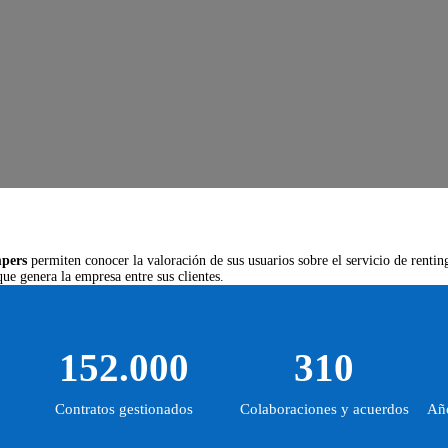
mpers
permiten conocer la valoración de sus usuarios sobre el servicio de renting
ue genera la empresa entre sus clientes.
152.000
310
Contratos gestionados
Colaboraciones y acuerdos
Año