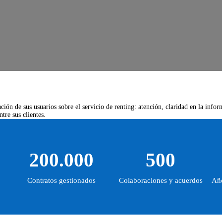
ión de sus usuarios sobre el servicio de renting: atención, claridad en la info
tre sus clientes.
200.000
500
Contratos gestionados
Colaboraciones y acuerdos
Año