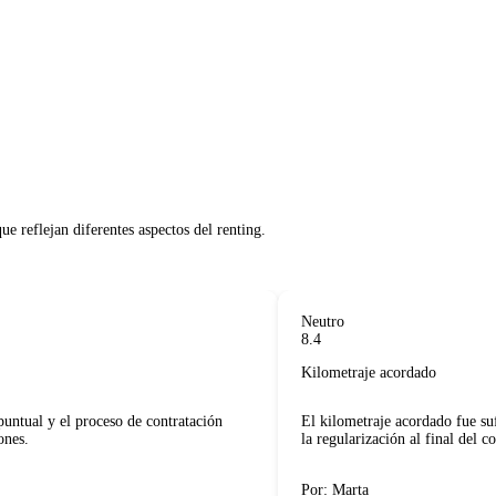
 reflejan diferentes aspectos del renting.     

Neutro
8.4
Kilometraje acordado
ntual y el proceso de contratación
El kilometraje acordado fue sufi
es.
la regularización al final del con
Por: Marta